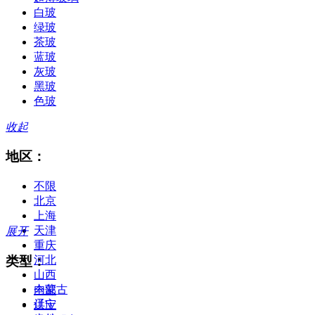
白玻
绿玻
茶玻
蓝玻
灰玻
黑玻
色玻
收起
地区：
不限
北京
上海
天津
展开
重庆
类型：
河北
山西
内蒙古
全部
辽宁
供应