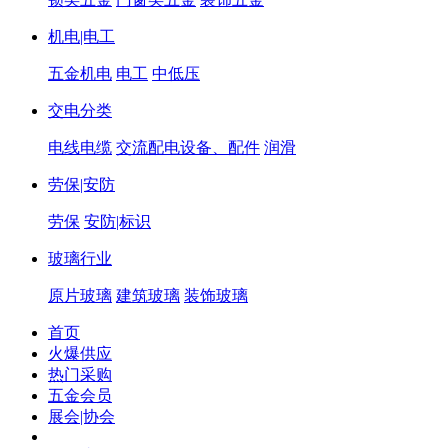
机电|电工
五金机电
电工
中低压
交电分类
电线电缆
交流配电设备、配件
润滑
劳保|安防
劳保
安防|标识
玻璃行业
原片玻璃
建筑玻璃
装饰玻璃
首页
火爆供应
热门采购
五金会员
展会|协会