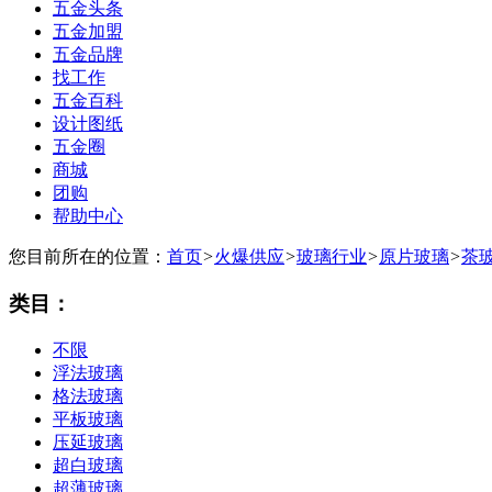
五金头条
五金加盟
五金品牌
找工作
五金百科
设计图纸
五金圈
商城
团购
帮助中心
您目前所在的位置：
首页
>
火爆供应
>
玻璃行业
>
原片玻璃
>
茶
类目：
不限
浮法玻璃
格法玻璃
平板玻璃
压延玻璃
超白玻璃
超薄玻璃