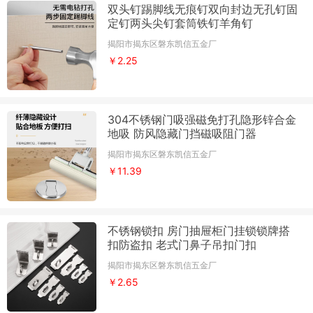
双头钉踢脚线无痕钉双向封边无孔钉固
定钉两头尖钉套筒铁钉羊角钉
揭阳市揭东区磐东凯信五金厂
￥2.25
304不锈钢门吸强磁免打孔隐形锌合金
地吸 防风隐藏门挡磁吸阻门器
揭阳市揭东区磐东凯信五金厂
￥11.39
不锈钢锁扣 房门抽屉柜门挂锁锁牌搭
扣防盗扣 老式门鼻子吊扣门扣
揭阳市揭东区磐东凯信五金厂
￥2.65