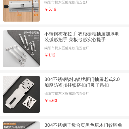
揭阳市揭东区磐东凯信五金厂
￥5.19
不锈钢梅花拉手 衣柜橱柜抽屉加厚明
装弧形把手 菜板弓形实心提手
揭阳市揭东区磐东凯信五金厂
￥1.12
304不锈钢锁扣锁牌柜门抽屉老式2.0
加厚防盗扣挂锁搭扣门鼻子吊扣
揭阳市揭东区磐东凯信五金厂
￥5.63
304不锈钢子母合页黑色房木门铰链免