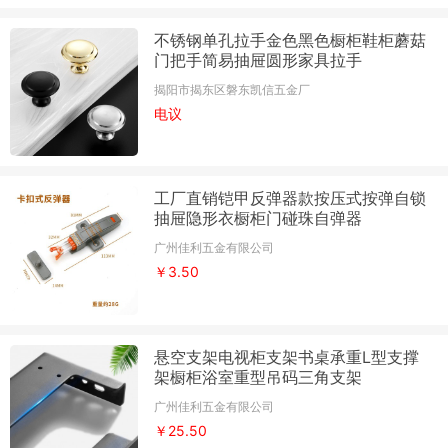
不锈钢单孔拉手金色黑色橱柜鞋柜蘑菇
门把手简易抽屉圆形家具拉手
揭阳市揭东区磐东凯信五金厂
电议
工厂直销铠甲反弹器款按压式按弹自锁
抽屉隐形衣橱柜门碰珠自弹器
广州佳利五金有限公司
￥3.50
悬空支架电视柜支架书桌承重L型支撑
架橱柜浴室重型吊码三角支架
广州佳利五金有限公司
￥25.50