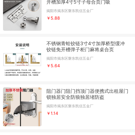
开槽加厚4寸5寸子母合页门吸
揭阳市揭东区磐东凯信五金厂
￥5.88
不锈钢青蛙铰链3寸4寸加厚桥型缓冲
铰链免开槽弹子柜门麻将桌合页
揭阳市揭东区磐东凯信五金厂
￥5.64
阻门器门阻门挡顶门器便携式出租屋门
锁独居安全防狼独居堵防盗
揭阳市揭东区磐东凯信五金厂
￥1.14