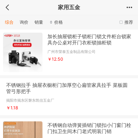
家用五金
综合
询价
销量
价格
推荐
加长抽屉锁柜子锁柜门锁文件柜台锁家
具办公桌对开门衣柜锁抽柜锁
广州市荣泰五金制品有限公司
￥12.50
不锈钢拉手 抽屉衣橱柜门加厚空心扁管家具拉手 菜板圆
管弓形把手
揭阳市揭东区磐东凯信五金厂
￥1.18
不锈钢自动弹簧插销门锁扣小门窗门栓
门扣卫生间木门老式明装门销