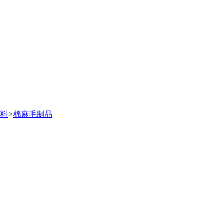
料
>
棉麻毛制品