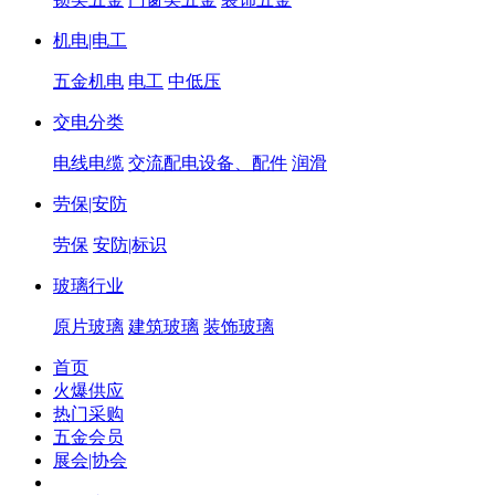
机电|电工
五金机电
电工
中低压
交电分类
电线电缆
交流配电设备、配件
润滑
劳保|安防
劳保
安防|标识
玻璃行业
原片玻璃
建筑玻璃
装饰玻璃
首页
火爆供应
热门采购
五金会员
展会|协会