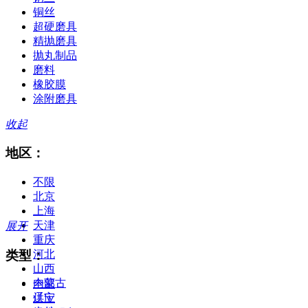
铜丝
超硬磨具
精抛磨具
抛丸制品
磨料
橡胶膜
涂附磨具
收起
地区：
不限
北京
上海
天津
展开
重庆
类型：
河北
山西
内蒙古
全部
辽宁
供应