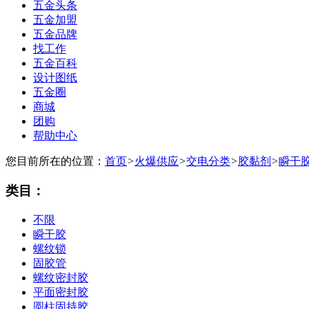
五金头条
五金加盟
五金品牌
找工作
五金百科
设计图纸
五金圈
商城
团购
帮助中心
您目前所在的位置：
首页
>
火爆供应
>
交电分类
>
胶黏剂
>
瞬干
类目：
不限
瞬干胶
螺纹锁
固胶管
螺纹密封胶
平面密封胶
圆柱固持胶