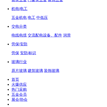
机电|电工
五金机电
电工
中低压
交电分类
电线电缆
交流配电设备、配件
润滑
劳保|安防
劳保
安防|标识
玻璃行业
原片玻璃
建筑玻璃
装饰玻璃
首页
火爆供应
热门采购
五金会员
展会|协会