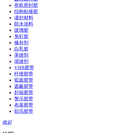
有机密封胶
结构粘接胶
灌封材料
防水涂料
玻璃胶
免钉胶
修补剂
白乳胶
美缝剂
填缝剂
VHB胶带
纤维胶带
双面胶带
遮蔽胶带
封箱胶带
警示胶带
布基胶带
铝箔胶带
收起