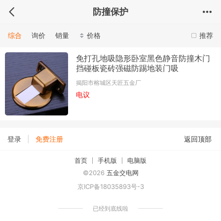
防撞保护
综合
询价
销量
价格
推荐
免打孔地吸隐形卧室黑色静音防撞木门
挡碰板瓷砖强磁防踢地装门吸
揭阳市榕城区天匠五金厂
电议
|
登录
免费注册
返回顶部
首页
手机版
电脑版
©2026
五金交电网
京ICP备18035893号-3
已经到底线啦