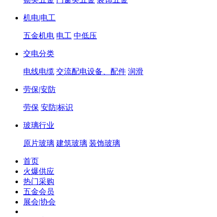
机电|电工
五金机电
电工
中低压
交电分类
电线电缆
交流配电设备、配件
润滑
劳保|安防
劳保
安防|标识
玻璃行业
原片玻璃
建筑玻璃
装饰玻璃
首页
火爆供应
热门采购
五金会员
展会|协会