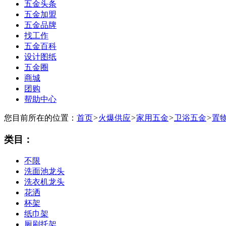
五金头条
五金加盟
五金品牌
找工作
五金百科
设计图纸
五金圈
商城
团购
帮助中心
您目前所在的位置：
首页
>
火爆供应
>
家用五金
>
卫浴五金
>
置
类目：
不限
洗面池龙头
洗衣机龙头
花洒
杯架
纸巾架
厕刷托架