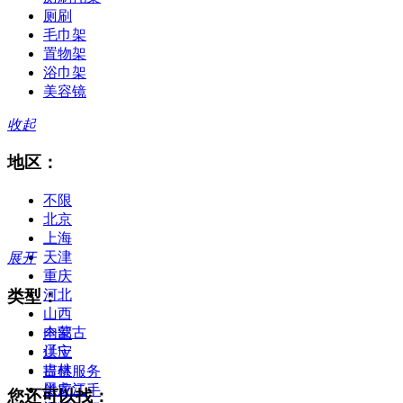
厕刷
毛巾架
置物架
浴巾架
美容镜
收起
地区：
不限
北京
上海
天津
展开
重庆
类型：
河北
山西
内蒙古
全部
辽宁
供应
吉林
提供服务
黑龙江
供应二手
您还可以找：