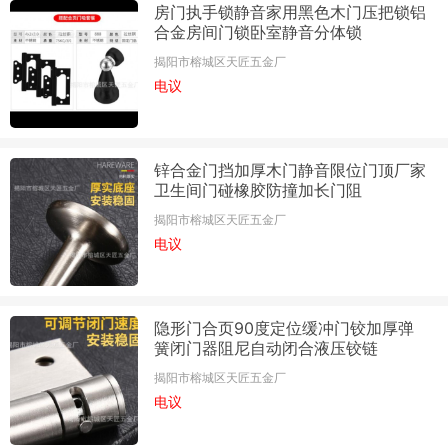
房门执手锁静音家用黑色木门压把锁铝
合金房间门锁卧室静音分体锁
揭阳市榕城区天匠五金厂
电议
锌合金门挡加厚木门静音限位门顶厂家
卫生间门碰橡胶防撞加长门阻
揭阳市榕城区天匠五金厂
电议
隐形门合页90度定位缓冲门铰加厚弹
簧闭门器阻尼自动闭合液压铰链
揭阳市榕城区天匠五金厂
电议