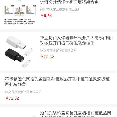
铰链免开槽弹子柜门麻将桌合页
揭阳市揭东区磐东凯信五金厂
￥5.64
重型房门反弹器按压式开关大隐形门碰
珠按压开门器门碰磁吸免拉手
响之震五金(广州)有限公司
￥79.32
不锈钢透气网格孔盖圆孔鞋柜散热开孔排柜门通风洞橱柜
网孔装饰盖
响之震五金(广州)有限公司
￥79.32
透气孔装饰盖网格孔盖橱柜鞋柜散热网