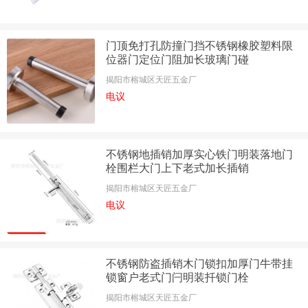
门顶免打孔防撞门挡不锈钢橡胶塑料限
位器门定位门阻加长玻璃门碰
揭阳市榕城区天匠五金厂
电议
不锈钢地插销加厚实心铁门明装落地门
栓围栏大门上下老式加长插销
揭阳市榕城区天匠五金厂
电议
不锈钢防盗插销木门锁扣加厚门牛带挂
锁窗户老式门闩明装扦锁门栓
揭阳市榕城区天匠五金厂