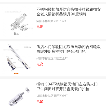
不锈钢锁扣加厚防盗搭扣带挂锁箱扣安
全老式插销折叠锁具90度锁牌
揭阳市榕城区天匠五金厂
电议
酒店木门吊轮阻尼液压自动闭合滑轮双
向缓冲厨房推拉门静音移门轮
揭阳市榕城区天匠五金厂
电议
插销 304不锈钢锁天地闩左右防火门
卫生间窗对双开防盗明装门扣栓
揭阳市榕城区天匠五金厂
电议