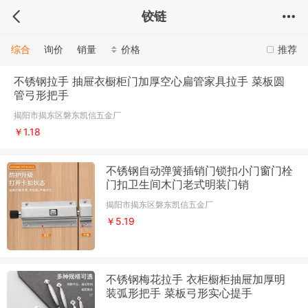
铰链
综合
询价
销量
价格
推荐
不锈钢拉手 抽屉衣橱柜门加厚空心扁管家具拉手 菜板圆
管弓形把手
揭阳市揭东区磐东凯信五金厂
￥1.18
不锈钢自动弹簧插销门锁扣小门窗门栓
门扣卫生间木门老式明装门销
揭阳市揭东区磐东凯信五金厂
￥5.19
不锈钢梅花拉手 衣柜橱柜抽屉加厚明
装弧形把手 菜板弓形实心提手