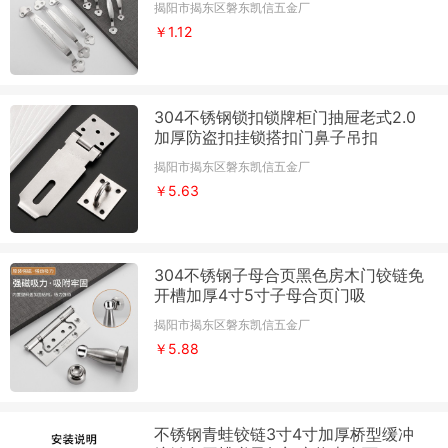
揭阳市揭东区磐东凯信五金厂
￥1.12
304不锈钢锁扣锁牌柜门抽屉老式2.0
加厚防盗扣挂锁搭扣门鼻子吊扣
揭阳市揭东区磐东凯信五金厂
￥5.63
304不锈钢子母合页黑色房木门铰链免
开槽加厚4寸5寸子母合页门吸
揭阳市揭东区磐东凯信五金厂
￥5.88
不锈钢青蛙铰链3寸4寸加厚桥型缓冲