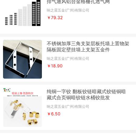
排气通风铝合金格栅孔透气网
响之震五金(广州)有限公司
￥79.32
不锈钢加厚三角支架层板托墙上置物架
隔板固定壁挂墙上支架五金件
响之震五金(广州)有限公司
￥18.90
纯铜一字铰 翻板铰链暗藏式铰链铜暗
藏式合页铜暗铰链水桶铰批发
响之震五金(广州)有限公司
￥6.50