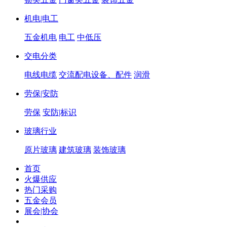
机电|电工
五金机电
电工
中低压
交电分类
电线电缆
交流配电设备、配件
润滑
劳保|安防
劳保
安防|标识
玻璃行业
原片玻璃
建筑玻璃
装饰玻璃
首页
火爆供应
热门采购
五金会员
展会|协会