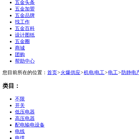
五金头条
五金加盟
五金品牌
找工作
五金百科
设计图纸
五金圈
商城
团购
帮助中心
您目前所在的位置：
首页
>
火爆供应
>
机电|电工
>
电工
>
防静电
类目：
不限
开关
低压电器
高压电器
配电输电设备
电线
电缆