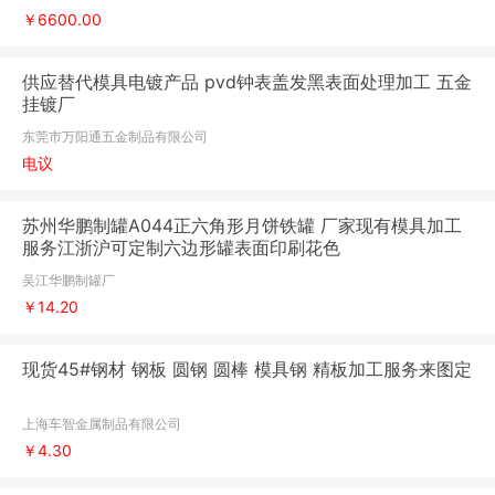
￥6600.00
供应替代模具电镀产品 pvd钟表盖发黑表面处理加工 五金
挂镀厂
东莞市万阳通五金制品有限公司
电议
苏州华鹏制罐A044正六角形月饼铁罐 厂家现有模具加工
服务江浙沪可定制六边形罐表面印刷花色
吴江华鹏制罐厂
￥14.20
现货45#钢材 钢板 圆钢 圆棒 模具钢 精板加工服务来图定
上海车智金属制品有限公司
￥4.30