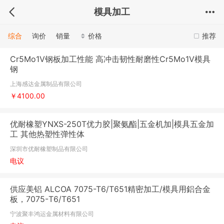
模具加工
综合
询价
销量
价格
推荐
Cr5Mo1V钢板加工性能 高冲击韧性耐磨性Cr5Mo1V模具
钢
上海感达金属制品有限公司
￥4100.00
优耐橡塑YNXS-250T优力胶|聚氨酯|五金机加|模具五金加
工 其他热塑性弹性体
深圳市优耐橡塑制品有限公司
电议
供应美铝 ALCOA 7075-T6/T651精密加工/模具用鋁合金
板，7075-T6/T651
宁波聚丰鸿运金属材料有限公司