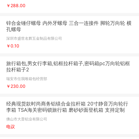
￥288.00
锌合金锤仔螺母 内外牙螺母 三合一连接件 脚轮万向轮 横
孔螺母
深圳市盛世名辉五金制品有限公司
￥0.10
旅行箱包,男女行李箱,铝框拉杆箱子,密码箱pc万向轮铝框
拉杆箱子2
瑞安市任我唯箱包经营部
￥230.00
经典现货款时尚商务铝镁合金拉杆箱 20寸静音万向轮行
李箱 TSA海关密码锁旅行箱 磨砂砂面登机箱 支持定制
佛山市大普铝业有限公司
电议