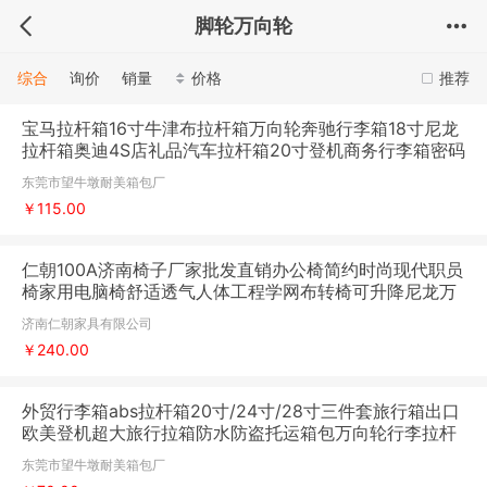
脚轮万向轮
综合
询价
销量
价格
推荐
宝马拉杆箱16寸牛津布拉杆箱万向轮奔驰行李箱18寸尼龙
拉杆箱奥迪4S店礼品汽车拉杆箱20寸登机商务行李箱密码
锁品牌拉杆箱
东莞市望牛墩耐美箱包厂
￥115.00
仁朝100A济南椅子厂家批发直销办公椅简约时尚现代职员
椅家用电脑椅舒适透气人体工程学网布转椅可升降尼龙万
向轮弓形钢制椅
济南仁朝家具有限公司
￥240.00
外贸行李箱abs拉杆箱20寸/24寸/28寸三件套旅行箱出口
欧美登机超大旅行拉箱防水防盗托运箱包万向轮行李拉杆
箱包厂家
东莞市望牛墩耐美箱包厂