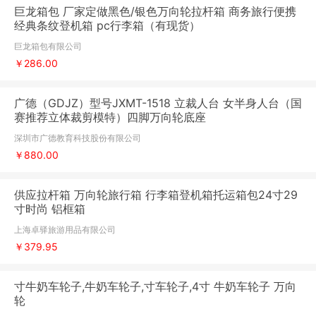
巨龙箱包 厂家定做黑色/银色万向轮拉杆箱 商务旅行便携
经典条纹登机箱 pc行李箱（有现货）
巨龙箱包有限公司
￥286.00
广德（GDJZ）型号JXMT-1518 立裁人台 女半身人台（国
赛推荐立体裁剪模特）四脚万向轮底座
深圳市广德教育科技股份有限公司
￥880.00
供应拉杆箱 万向轮旅行箱 行李箱登机箱托运箱包24寸29
寸时尚 铝框箱
上海卓驿旅游用品有限公司
￥379.95
寸牛奶车轮子,牛奶车轮子,寸车轮子,4寸 牛奶车轮子 万向
轮