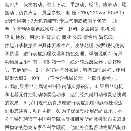
嘴叫声、头左右动、颈上下动、手抓动、眨眼、腹鼓动、尾
摆动，仿真声音。展品参数：电 压：110/220vac 50/60h
z制作周期：7天包装细节: 专业气泡膜或简单包装 。颜
色: 仿真动物颜色或顾客自定。材料: 金属钢架 电机 海
绵 硅橡胶。用途: 科普展览 商业 公园 博物馆 游乐园。一
件起订或根据客户具体要求生产。皮肤处理: 按照现代仿真
学原理，进行表皮肌理纹理和颜色处理。详细说明:1. 每只
动物展品附件有，控制箱一个，红外感应感应器，音箱喇
叭, 其他配件。2. 适合室内室外布展，科普知识展览，使用
期限大概5—10年，（不包含机械传动，年限作参考）。
3. 我们采用**金属钢材制作内部支撑钢架。4. 采用**电机
和电器元件控制动物展品动作，达到经久耐用动作灵活协调
的效果。5. 采用现代仿真原理进行表皮肌理和颜色处理达
到形态逼真，动作协调。6. 为了保证动物展品的效果，本
公司特别聘请了中国科学院古脊椎研究所的教授和自贡恐龙
博物馆的恐龙专家作科学顾问，他们将会监督动物展品制作