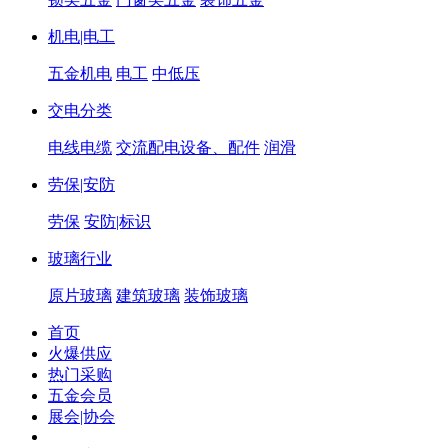
机电|电工
五金机电
电工
中低压
交电分类
电线电缆
交流配电设备、配件
润滑
劳保|安防
劳保
安防|标识
玻璃行业
原片玻璃
建筑玻璃
装饰玻璃
首页
火爆供应
热门采购
五金会员
展会|协会