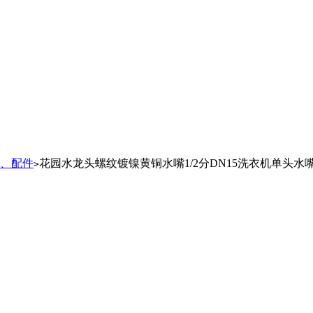
、配件
花园水龙头螺纹镀镍黄铜水嘴1/2分DN15洗衣机单头水
>