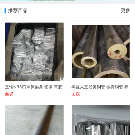
推荐产品
更多
直销N95口罩鼻梁条 铝条 背胶
黑皮大直径黄铜管 锡青铜管 棒
鼻梁条 0.5*5*90 0.4*2.8平面
黑皮铜管 批发零售 广东
面议
面议
条