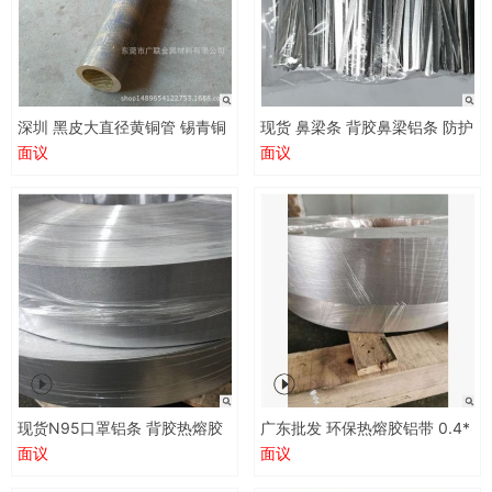
深圳 黑皮大直径黄铜管 锡青铜
现货 鼻梁条 背胶鼻梁铝条 防护
管 黑皮黄铜棒 批发 零切
鼻梁口罩铝条 带胶N95口罩条
面议
面议
现货N95口罩铝条 背胶热熔胶
广东批发 环保热熔胶铝带 0.4*
铝带 0.4*94mm涂胶铝带 冲压
94mm涂胶铝带 鼻梁条冲压原
面议
面议
原材料
材料