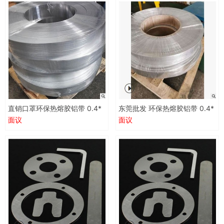
直销口罩环保热熔胶铝带 0.4*
东莞批发 环保热熔胶铝带 0.4*
94mm涂胶铝带 鼻梁条冲压原
94mm涂胶铝带 鼻梁条冲压原
面议
面议
材料
材料