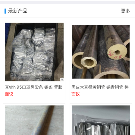
最新产品
更多
直销N95口罩鼻梁条 铝条 背胶
黑皮大直径黄铜管 锡青铜管 棒
鼻梁条 0.5*5*90 0.4*2.8平面
黑皮铜管 批发零售 广东
面议
面议
条