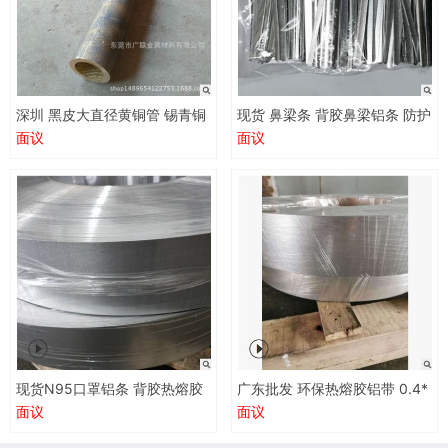
深圳 黑皮大直径黄铜管 锡青铜
现货 鼻梁条 背胶鼻梁铝条 防护
管 黑皮黄铜棒 批发 零切
鼻梁口罩铝条 带胶N95口罩条
面议
面议
现货N95口罩铝条 背胶热熔胶
广东批发 环保热熔胶铝带 0.4*
铝带 0.4*94mm涂胶铝带 冲压
94mm涂胶铝带 鼻梁条冲压原
面议
面议
原材料
材料