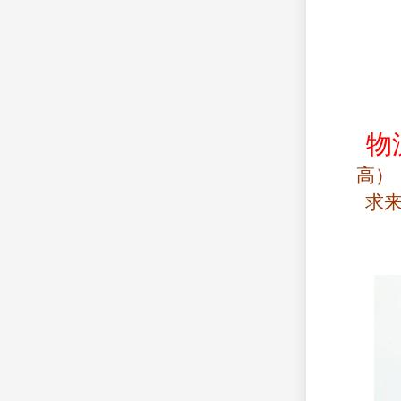
物
高）
求